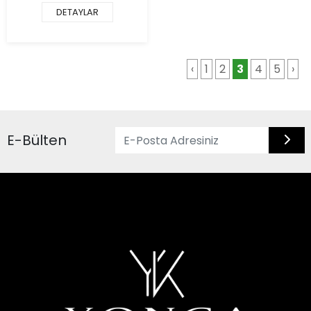
DETAYLAR
‹
1
2
3
4
5
›
E-Bülten