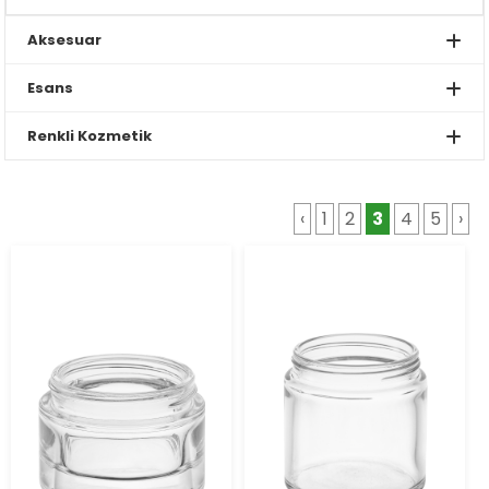
Aksesuar
Esans
Renkli Kozmetik
‹
1
2
3
4
5
›