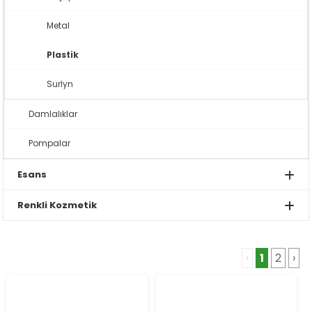
Metal
Plastik
Surlyn
Damlalıklar
Pompalar
Esans
Renkli Kozmetik
‹
1
2
›