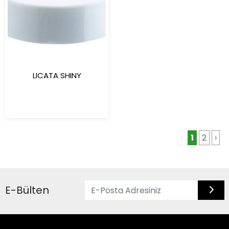
LICATA SHINY
‹
1
2
›
E-Bülten