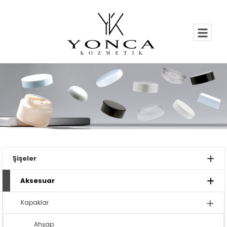
Şişeler
Aksesuar
Kapaklar
Ahşap