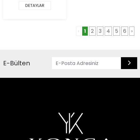
DETAYLAR
‹
1
2
3
4
5
6
›
E-Bülten