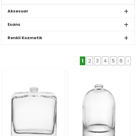
Aksesuar
Esans
Renkli Kozmetik
‹
1
2
3
4
5
6
›