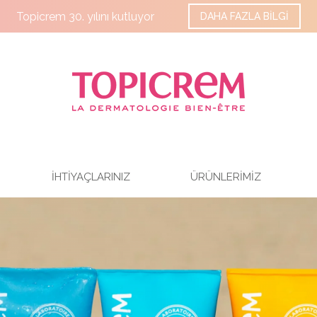
Topicrem 30. yılını kutluyor
DAHA FAZLA BİLGİ
İHTİYAÇLARINIZ
ÜRÜNLERİMİZ