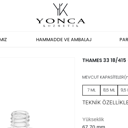
MIZ
HAMMADDE VE AMBALAJ
PAR
THAMES 33 18/415
MEVCUT KAPASİTELER(
7 ML
8,5 ML
9,5
TEKNİK ÖZELLİKLE
Yükseklik
67.70
mm