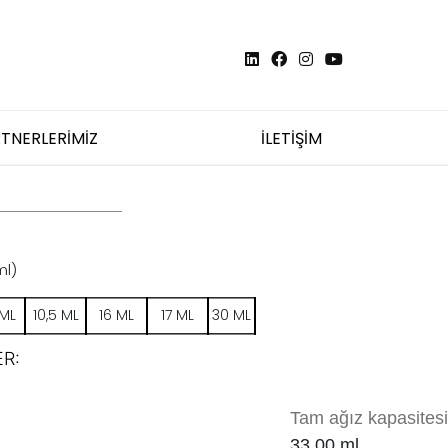
TNERLERİMİZ
İLETİŞİM
ml)
 ML
10,5 ML
16 ML
17 ML
30 ML
R:
Tam ağız kapasitesi
33.00
ml