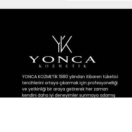
YONCA KOZMETİK 1980 yılından itibaren tüketici
tercihlerini ortaya çıkarmak için profesyonelliği
ve yetkinliği bir araya getirerek her zaman
kendini daha iyi deneyimler sunmaya adamış
geçmişin, bugunün ve geleceğin kozmetik
sektörüne yön veren öncü bir şirkettir.