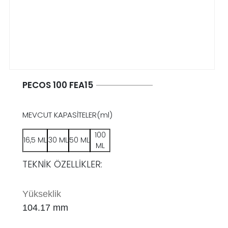
PECOS 100 FEA15
MEVCUT KAPASİTELER(ml)
100
16,5 ML
30 ML
50 ML
ML
TEKNİK ÖZELLİKLER:
Yükseklik
104.17 mm