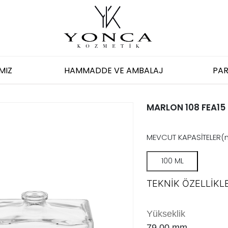
MIZ
HAMMADDE VE AMBALAJ
PAR
MARLON 108 FEA15
MEVCUT KAPASİTELER(
100 ML
TEKNİK ÖZELLİKLE
Yükseklik
79.00
mm