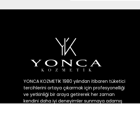
YONCA KOZMETİK 1980 yılından itibaren tüketici
tercihlerini ortaya çıkarmak için profesyonelliği
ve yetkinliği bir araya getirerek her zaman
kendini daha iyi deneyimler sunmaya adamış
geçmişin, bugunün ve geleceğin kozmetik
sektörüne yön veren öncü bir şirkettir.