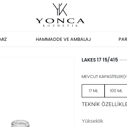
MIZ
HAMMADDE VE AMBALAJ
PAR
LAKES 17 15/415
MEVCUT KAPASİTELER(
17 ML
100 ML
TEKNİK ÖZELLİKLE
Yükseklik