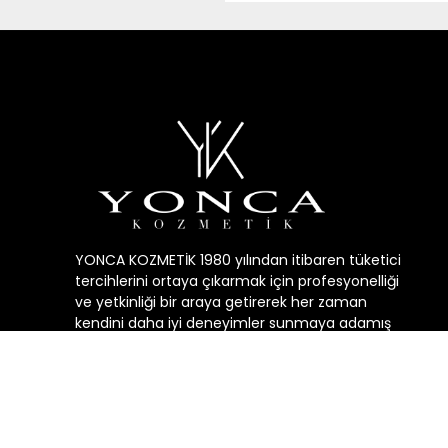
YONCA KOZMETİK 1980 yılından itibaren tüketici
tercihlerini ortaya çıkarmak için profesyonelliği
ve yetkinliği bir araya getirerek her zaman
kendini daha iyi deneyimler sunmaya adamış
geçmişin, bugunün ve geleceğin kozmetik
sektörüne yön veren öncü bir şirkettir.