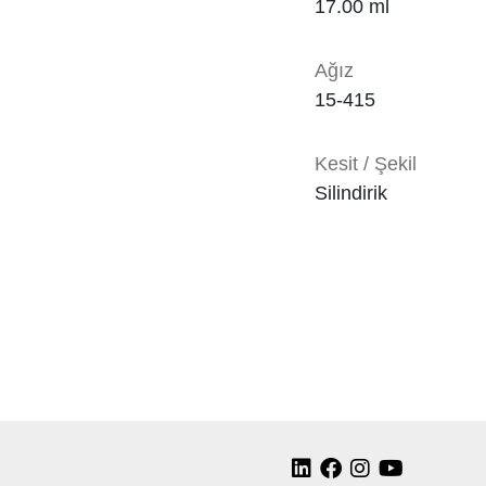
17.00 ml
Ağız
15-415
Kesit / Şekil
Silindirik