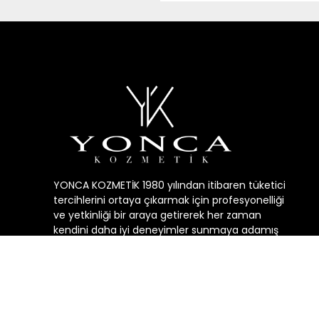
YONCA KOZMETİK 1980 yılından itibaren tüketici
tercihlerini ortaya çıkarmak için profesyonelliği
ve yetkinliği bir araya getirerek her zaman
kendini daha iyi deneyimler sunmaya adamış
geçmişin, bugunün ve geleceğin kozmetik
sektörüne yön veren öncü bir şirkettir.