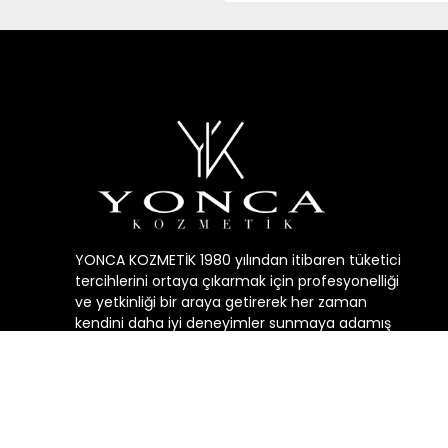
YONCA KOZMETİK 1980 yılından itibaren tüketici
tercihlerini ortaya çıkarmak için profesyonelliği
ve yetkinliği bir araya getirerek her zaman
kendini daha iyi deneyimler sunmaya adamış
geçmişin, bugunün ve geleceğin kozmetik
sektörüne yön veren öncü bir şirkettir.