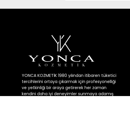
YONCA KOZMETİK 1980 yılından itibaren tüketici
tercihlerini ortaya çıkarmak için profesyonelliği
ve yetkinliği bir araya getirerek her zaman
kendini daha iyi deneyimler sunmaya adamış
geçmişin, bugunün ve geleceğin kozmetik
sektörüne yön veren öncü bir şirkettir.