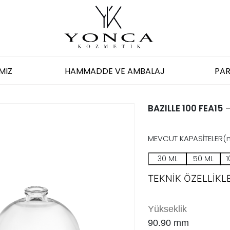
MIZ
HAMMADDE VE AMBALAJ
PAR
BAZILLE 100 FEA15
MEVCUT KAPASİTELER(
30 ML
50 ML
1
TEKNİK ÖZELLİKLE
Yükseklik
90.90
mm